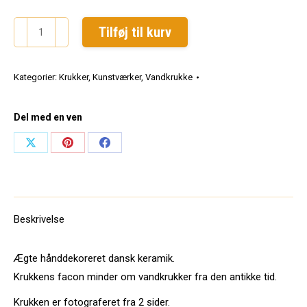
Vandkrukke
Tilføj til kurv
57.
Højde
Kategorier:
Krukker
,
Kunstværker
,
Vandkrukke
30
cm
antal
Del med en ven
Share
Share
Share
on
on
on
X
Pinterest
Facebook
Beskrivelse
Ægte hånddekoreret dansk keramik.
Krukkens facon minder om vandkrukker fra den antikke tid.
Krukken er fotograferet fra 2 sider.