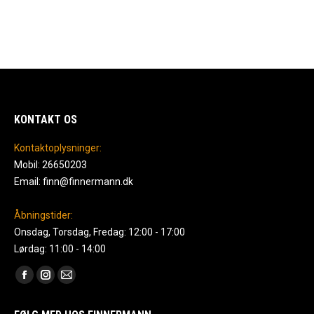
KONTAKT OS
Kontaktoplysninger:
Mobil: 26650203
Email: finn@finnermann.dk
Åbningstider:
Onsdag, Torsdag, Fredag: 12:00 - 17:00
Lørdag: 11:00 - 14:00
Find us on:
Facebook
Instagram
Mail
page
page
page