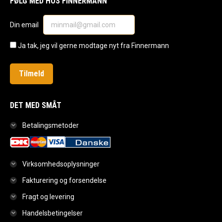
FØLG MED HOS FINNERMANN
opens
opens
opens
in
in
in
Din email
new
new
new
window
window
window
Ja tak, jeg vil gerne modtage nyt fra Finnermann
DET MED SMÅT
Betalingsmetoder
Virksomhedsoplysninger
Fakturering og forsendelse
Fragt og levering
Handelsbetingelser