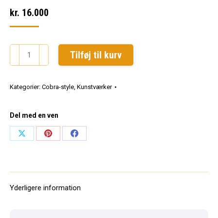
kr.
16.000
Når
Tilføj til kurv
man
elsker
Kategorier:
Cobra-style
,
Kunstværker
Mor
og
Far
Del med en ven
og
Share
Share
Share
Pom
on
on
on
Fritter.
130
X
Pinterest
Facebook
x
Yderligere information
100
cm