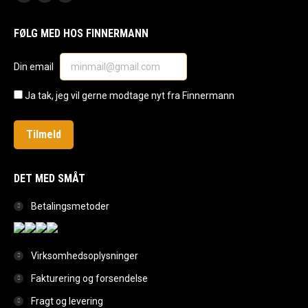
Facebook
Instagram
Mail
page
page
page
FØLG MED HOS FINNERMANN
opens
opens
opens
in
in
in
Din email
new
new
new
window
window
window
Ja tak, jeg vil gerne modtage nyt fra Finnermann
DET MED SMÅT
Betalingsmetoder
Virksomhedsoplysninger
Fakturering og forsendelse
Fragt og levering