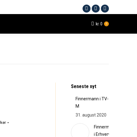
kr.
0
0
Seneste nyt
Finnermann i TV-
M
31. august 2020
rker
Finnermann
i Erhverv og