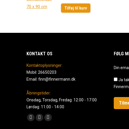
Tilføj til kurv
KONTAKT OS
FØLG M
Kontaktoplysninger:
Din ema
Mobil: 26650203
Email: finn@finnermann.dk
Ja tak
Finnerm
Åbningstider:
Onsdag, Torsdag, Fredag: 12:00 - 17:00
Lørdag: 11:00 - 14:00
Find us on:
Facebook
Instagram
Mail
page
page
page