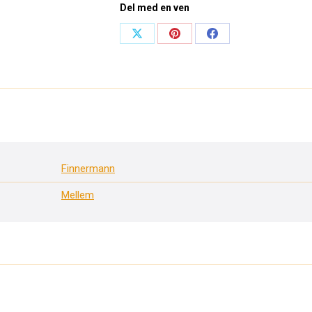
Del med en ven
Share
Share
Share
on
on
on
X
Pinterest
Facebook
Finnermann
Mellem