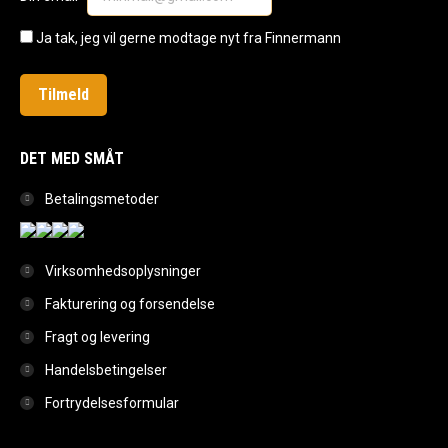
new
new
new
window
window
window
Ja tak, jeg vil gerne modtage nyt fra Finnermann
DET MED SMÅT
Betalingsmetoder
Virksomhedsoplysninger
Fakturering og forsendelse
Fragt og levering
Handelsbetingelser
Fortrydelsesformular