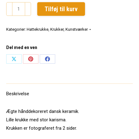
Hattekrukke
Tilføj til kurv
4.
Dia
Kategorier:
Hattekrukke
,
Krukker
,
Kunstværker
14
cm,
højde
Del med en ven
10
Share
Share
Share
cm
on
on
on
antal
X
Pinterest
Facebook
Beskrivelse
Ægte hånddekoreret dansk keramik.
Lille krukke med stor karisma.
Krukken er fotograferet fra 2 sider.