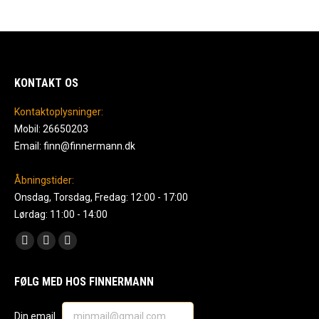
KONTAKT OS
Kontaktoplysninger:
Mobil: 26650203
Email: finn@finnermann.dk
Åbningstider:
Onsdag, Torsdag, Fredag: 12:00 - 17:00
Lørdag: 11:00 - 14:00
Find us on:
Facebook
Instagram
Mail
page
page
page
FØLG MED HOS FINNERMANN
opens
opens
opens
in
in
in
Din email