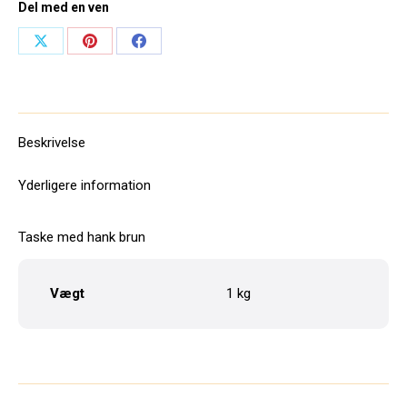
Del med en ven
Share
Share
Share
on
on
on
X
Pinterest
Facebook
Beskrivelse
Yderligere information
Taske med hank brun
Vægt
1 kg