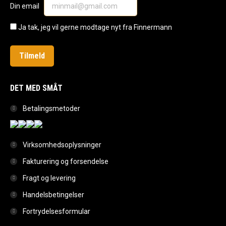
Din email
new
new
new
window
window
window
Ja tak, jeg vil gerne modtage nyt fra Finnermann
DET MED SMÅT
Betalingsmetoder
Virksomhedsoplysninger
Fakturering og forsendelse
Fragt og levering
Handelsbetingelser
Fortrydelsesformular