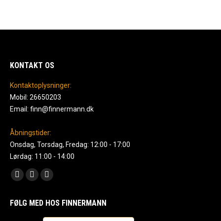
KONTAKT OS
Kontaktoplysninger:
Mobil: 26650203
Email: finn@finnermann.dk
Åbningstider:
Onsdag, Torsdag, Fredag: 12:00 - 17:00
Lørdag: 11:00 - 14:00
Find us on:
Facebook
Instagram
Mail
page
page
page
FØLG MED HOS FINNERMANN
opens
opens
opens
in
in
in