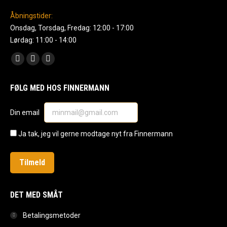
Åbningstider:
Onsdag, Torsdag, Fredag: 12:00 - 17:00
Lørdag: 11:00 - 14:00
Find us on:
Facebook
Instagram
Mail
page
page
page
FØLG MED HOS FINNERMANN
opens
opens
opens
in
in
in
Din email
new
new
new
window
window
window
Ja tak, jeg vil gerne modtage nyt fra Finnermann
DET MED SMÅT
Betalingsmetoder