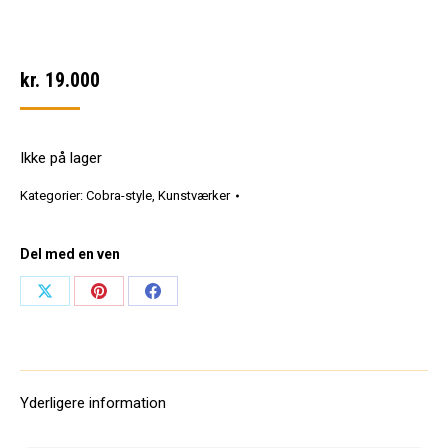
kr.
19.000
Ikke på lager
Kategorier:
Cobra-style
,
Kunstværker
Del med en ven
Share
Share
Share
on
on
on
X
Pinterest
Facebook
Yderligere information